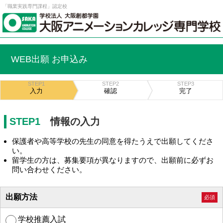
「職業実践専門課程」認定校
WEB出願 お申込み
STEP1
STEP2
STEP3
入力
確認
完了
STEP1
情報の入力
保護者や高等学校の先生の同意を得たうえで出願してくださ
い。
留学生の方は、募集要項が異なりますので、出願前に必ずお
問い合わせください。
出願方法
必須
学校推薦入試