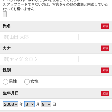
3. アップロードできない方は、写真をその他の書類と同送していた
だいても構いません。
氏名
必須
カナ
必須
性別
必須
男性
女性
生年月日
必須
年
月
日