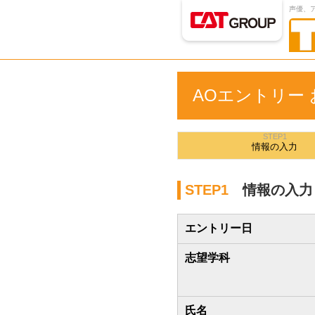
声優、
AOエントリー
STEP1
情報の
入力
STEP1
情報の入力
エントリー日
志望学科
氏名