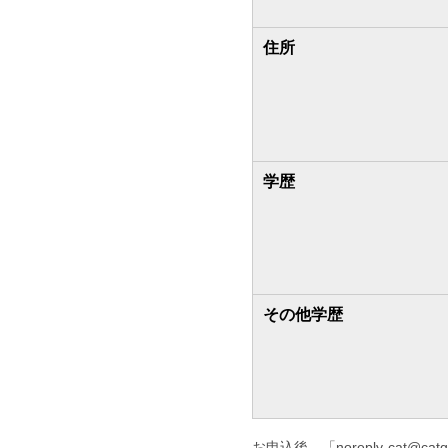
住所
学歴
その他学歴
お申込後、「noreply-cat