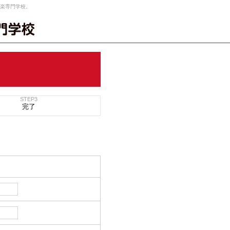
楽専門学校。
STEP3
完了