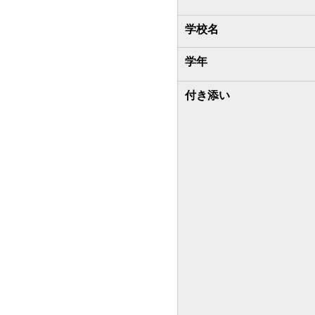
学校名
学年
付き添い