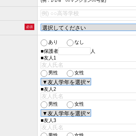
(例：1-1-8 ○○マンション○○号室)
必須
あり
なし
■保護者
人
■友人1
男性
女性
■友人2
男性
女性
■友人3
男性
女性