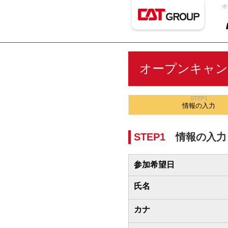
ボ
オープンキャン
STEP1
情報の
入力
STEP1
情報の入力
参加希望日
氏名
カナ