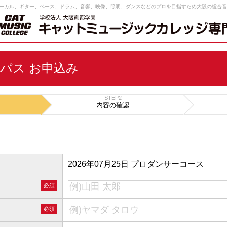
ーカル、ギター、ベース、ドラム、音響、映像、照明、ダンスなどのプロを目指すため大阪の総合音
パス お申込み
STEP2
内容の
確認
2026年07月25日 プロダンサーコース
必須
必須