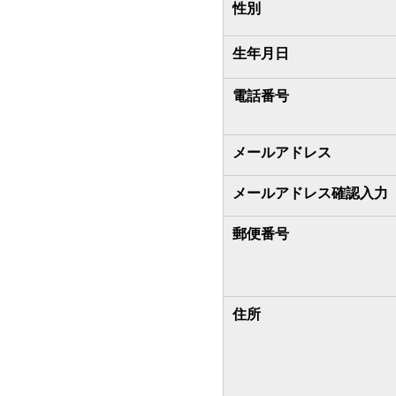
性別
生年月日
電話番号
メールアドレス
メールアドレス確認入力
郵便番号
住所