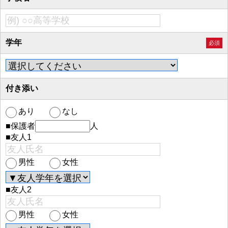
学年
必須
付き添い
あり
なし
■保護者
人
■友人1
男性
女性
■友人2
男性
女性