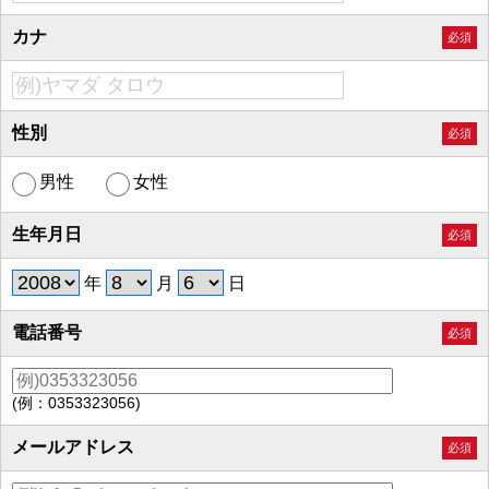
カナ
必須
性別
必須
男性
女性
生年月日
必須
年
月
日
電話番号
必須
(例：0353323056)
メールアドレス
必須