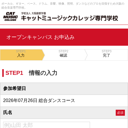
ボーカル、ギター、ベース、ドラム、音響、映像、照明、ダンスなどのプロを目指すため大阪の
総合音楽専門学校。
オープンキャンパス お申込み
STEP1
STEP2
STEP3
入力
確認
完了
STEP1
情報の入力
参加希望日
2026年07月26日 総合ダンスコース
氏名
必須