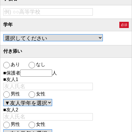
学年
必須
付き添い
あり
なし
■保護者
人
■友人1
男性
女性
■友人2
男性
女性