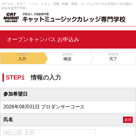
ボーカル、ギター、ベース、ドラム、音響、映像、照明、ダンスなどのプロを目指すため大阪の
総合音楽専門学校。
オープンキャンパス お申込み
STEP1
STEP2
STEP3
入力
確認
完了
STEP1
情報の入力
参加希望日
2026年08月01日 プロダンサーコース
氏名
必須