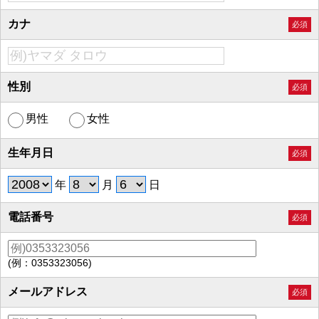
カナ
必須
性別
必須
男性
女性
生年月日
必須
年
月
日
電話番号
必須
(例：0353323056)
メールアドレス
必須