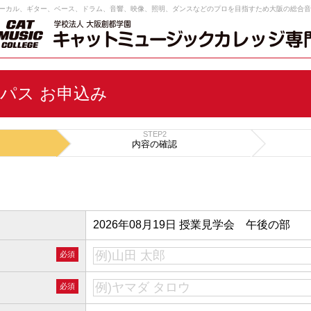
ーカル、ギター、ベース、ドラム、音響、映像、照明、ダンスなどのプロを目指すため大阪の総合音
パス お申込み
STEP2
内容の
確認
2026年08月19日 授業見学会 午後の部
必須
必須