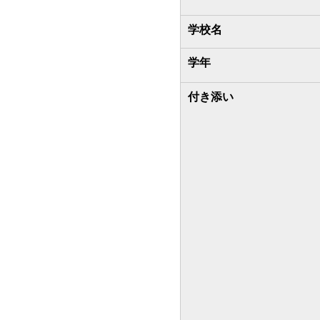
学校名
学年
付き添い