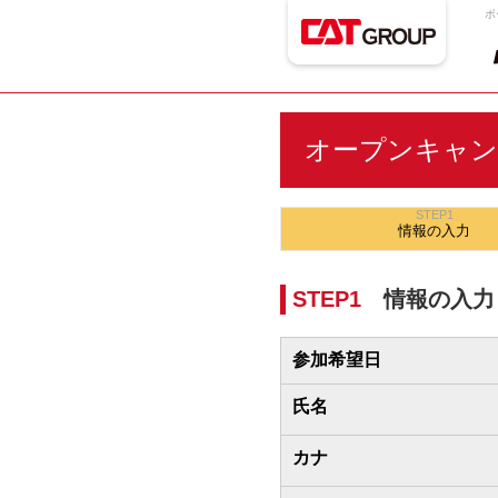
ボ
オープンキャン
STEP1
情報の
入力
STEP1
情報の入力
参加希望日
氏名
カナ