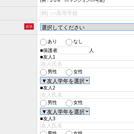
(例：1-1-8 ○○マンション○○号室)
必須
あり
なし
■保護者
人
■友人1
男性
女性
■友人2
男性
女性
■友人3
男性
女性