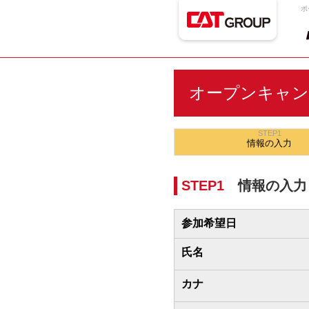
ボ
オープンキャン
STEP1
情報の
入力
STEP1
情報の入力
参加希望日
氏名
カナ