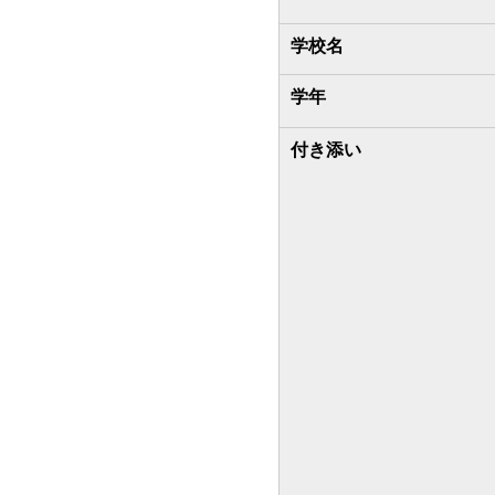
学校名
学年
付き添い