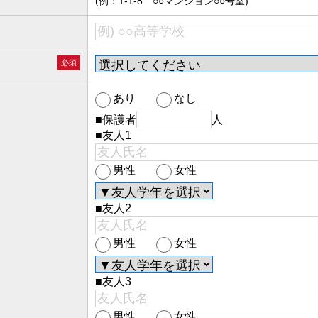
(例：1-1-8 ○○マンション○○号室)
必須
あり
なし
■保護者
人
■友人1
男性
女性
■友人2
男性
女性
■友人3
男性
女性