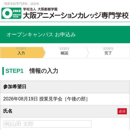
「職業実践専門課程」認定校
オープンキャンパス お申込み
STEP1
STEP2
STEP3
入力
確認
完了
STEP1
情報の入力
参加希望日
2026年08月19日 授業見学会［午後の部］
氏名
必須