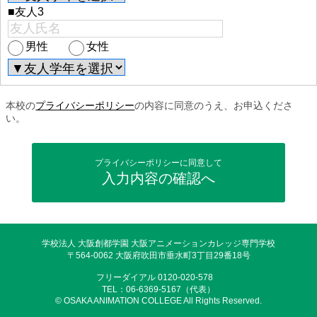
■友人3
男性
女性
本校の
プライバシーポリシー
の内容に同意のうえ、お申込くださ
い。
プライバシーポリシーに同意して
入力内容の確認へ
学校法人 大阪創都学園 大阪アニメーションカレッジ専門学校
〒564-0062 大阪府吹田市垂水町3丁目29番18号
フリーダイアル 0120-020-578
TEL：06-6369-5167（代表）
© OSAKA ANIMATION COLLEGE All Rights Reserved.