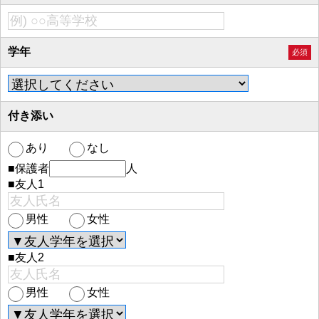
学年
必須
付き添い
あり
なし
■保護者
人
■友人1
男性
女性
■友人2
男性
女性