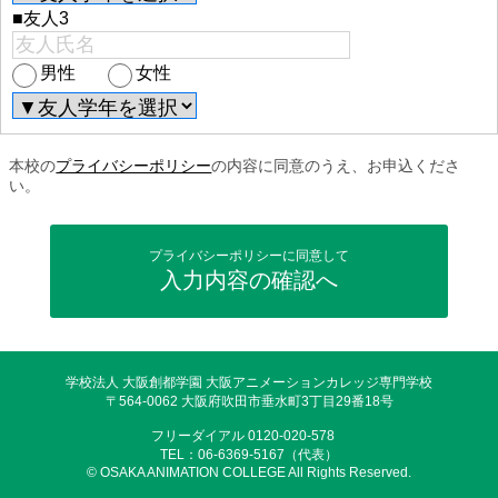
■友人3
男性
女性
本校の
プライバシーポリシー
の内容に同意のうえ、お申込くださ
い。
プライバシーポリシーに同意して
入力内容の確認へ
学校法人 大阪創都学園 大阪アニメーションカレッジ専門学校
〒564-0062 大阪府吹田市垂水町3丁目29番18号
フリーダイアル 0120-020-578
TEL：06-6369-5167（代表）
© OSAKA ANIMATION COLLEGE All Rights Reserved.