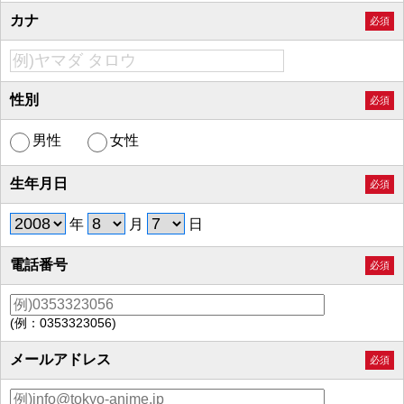
カナ
必須
性別
必須
男性
女性
生年月日
必須
年
月
日
電話番号
必須
(例：0353323056)
メールアドレス
必須