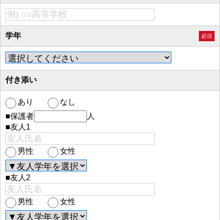
学年
必須
付き添い
あり
なし
■保護者
人
■友人1
男性
女性
■友人2
男性
女性