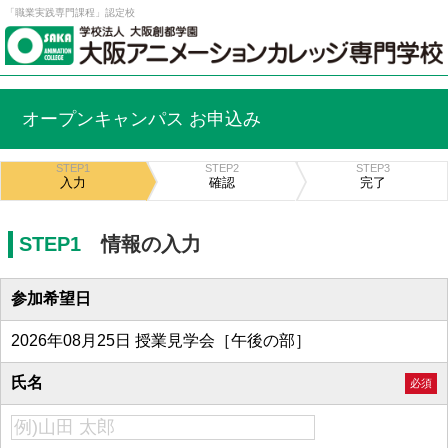
「職業実践専門課程」認定校
オープンキャンパス お申込み
STEP1
STEP2
STEP3
入力
確認
完了
STEP1
情報の入力
参加希望日
2026年08月25日 授業見学会［午後の部］
氏名
必須