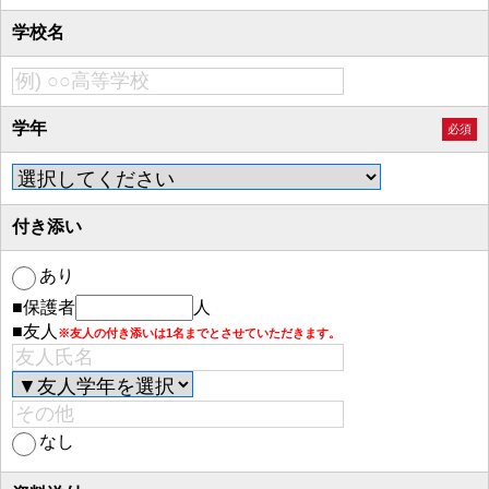
学校名
学年
必須
付き添い
あり
■保護者
人
■友人
※友人の付き添いは1名までとさせていただきます。
なし