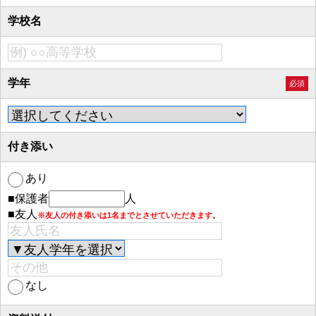
学校名
学年
必須
付き添い
あり
■保護者
人
■友人
※友人の付き添いは1名までとさせていただきます。
なし