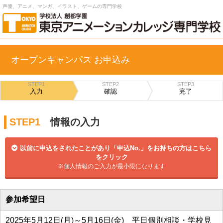
声優、アニメ、マンガ、イラスト、ゲームの専門学校
オープンキャンパス お申込み
STEP1
STEP2
STEP3
入力
確認
完了
STEP1
情報の入力
以前に申込をされたことがあり「申込No.」をお持ちの方はこちら
をクリック
※個人情報のご入力が最小限になります
参加希望日
2025年5月12日(月)～5月16日(金) 平日個別相談・学校見