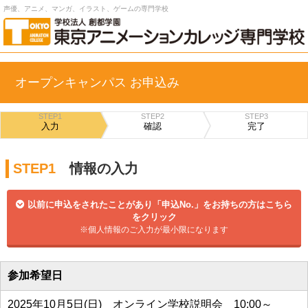
声優、アニメ、マンガ、イラスト、ゲームの専門学校
オープンキャンパス お申込み
STEP1
STEP2
STEP3
入力
確認
完了
STEP1
情報の入力
以前に申込をされたことがあり「申込No.」をお持ちの方はこちら
をクリック
※個人情報のご入力が最小限になります
参加希望日
2025年10月5日(日) オンライン学校説明会 10:00～