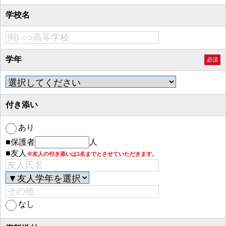
学校名
学年
必須
付き添い
あり
■保護者
人
■友人
※友人の付き添いは1名までとさせていただきます。
なし