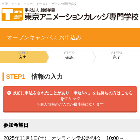
声優、アニメ、マンガ、イラスト、ゲームの専門学校
オープンキャンパス お申込み
STEP1
STEP2
STEP3
入力
確認
完了
STEP1
情報の入力
以前に申込をされたことがあり「申込No.」をお持ちの方はこちら
をクリック
※個人情報のご入力が最小限になります
参加希望日
2025年11月1日(土) オンライン学校説明会 10:00～