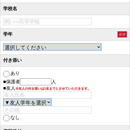
学校名
学年
必須
付き添い
あり
■保護者
人
■友人
※友人の付き添いは1名までとさせていただきます。
なし