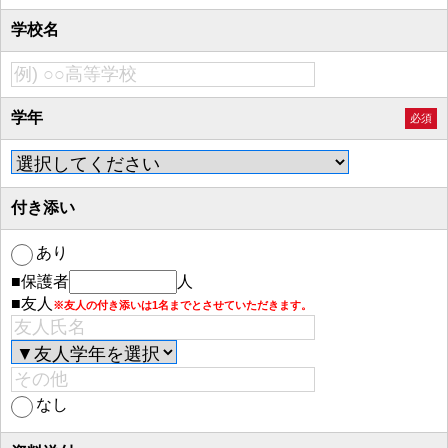
学校名
学年
必須
付き添い
あり
■保護者
人
■友人
※友人の付き添いは1名までとさせていただきます。
なし