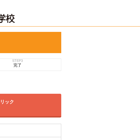
STEP3
完了
クリック