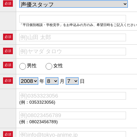
必須
「平日個別相談・学校見学」をお申込みの方のみ、希望日時をご記入ください
必須
必須
必須
男性
女性
必須
年
月
日
(例：0353323056)
(例：08023456789)
必須