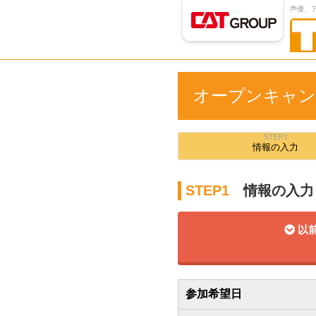
声優、
オープンキャン
STEP1
情報の
入力
STEP1
情報の入力
以前
参加希望日