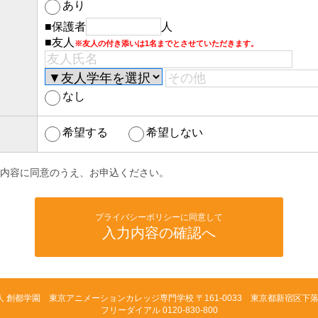
あり
■保護者
人
■友人
※友人の付き添いは1名までとさせていただきます。
なし
希望する
希望しない
内容に同意のうえ、お申込ください。
プライバシーポリシーに同意して
入力内容の確認へ
人 創都学園 東京アニメーションカレッジ専門学校
〒161-0033 東京都新宿区下落合
フリーダイアル 0120-830-800