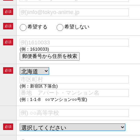
必須
必須
希望する
希望しない
必須
(例：1610033)
必須
(例：新宿区下落合)
(例：1-1-8 ○○マンション○○号室)
必須