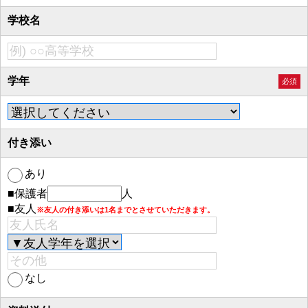
学校名
学年
必須
付き添い
あり
■保護者
人
■友人
※友人の付き添いは1名までとさせていただきます。
なし