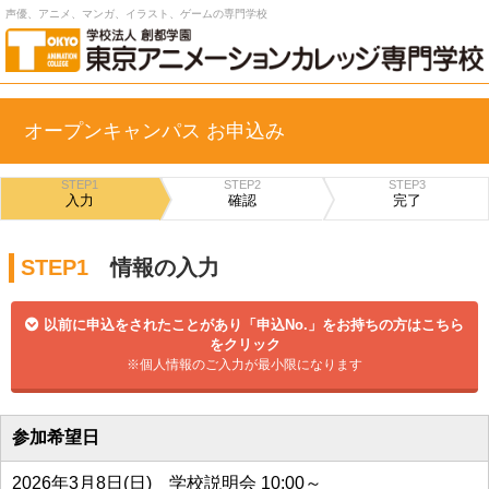
声優、アニメ、マンガ、イラスト、ゲームの専門学校
オープンキャンパス お申込み
STEP1
STEP2
STEP3
入力
確認
完了
STEP1
情報の入力
以前に申込をされたことがあり「申込No.」をお持ちの方はこちら
をクリック
※個人情報のご入力が最小限になります
参加希望日
2026年3月8日(日) 学校説明会 10:00～