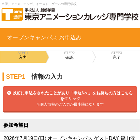
声優、アニメ、マンガ、イラスト、ゲームの専門学校
オープンキャンパス お申込み
STEP1
STEP2
STEP3
入力
確認
完了
STEP1
情報の入力
以前に申込をされたことがあり「申込No.」をお持ちの方はこちら
をクリック
※個人情報のご入力が最小限になります
参加希望日
2026年7月19日(日) オープンキャンパス ゲストDAY 福山潤