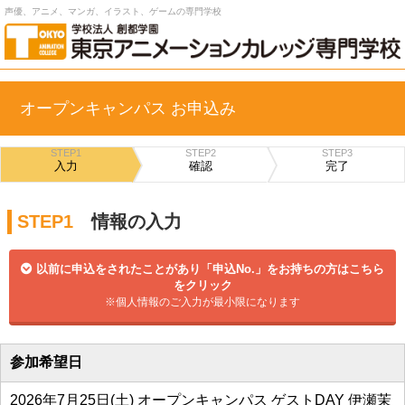
声優、アニメ、マンガ、イラスト、ゲームの専門学校
オープンキャンパス お申込み
STEP1
STEP2
STEP3
入力
確認
完了
STEP1
情報の入力
以前に申込をされたことがあり「申込No.」をお持ちの方はこちら
をクリック
※個人情報のご入力が最小限になります
参加希望日
2026年7月25日(土) オープンキャンパス ゲストDAY 伊瀬茉