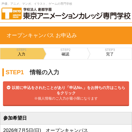
声優、アニメ、マンガ、イラスト、ゲームの専門学校
オープンキャンパス お申込み
STEP1
STEP2
STEP3
入力
確認
完了
STEP1
情報の入力
以前に申込をされたことがあり「申込No.」をお持ちの方はこちら
をクリック
※個人情報のご入力が最小限になります
参加希望日
2026年7月5日(日) オープンキャンパス