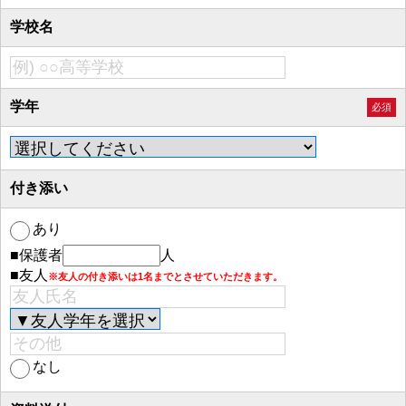
学校名
学年
必須
付き添い
あり
■保護者
人
■友人
※友人の付き添いは1名までとさせていただきます。
なし