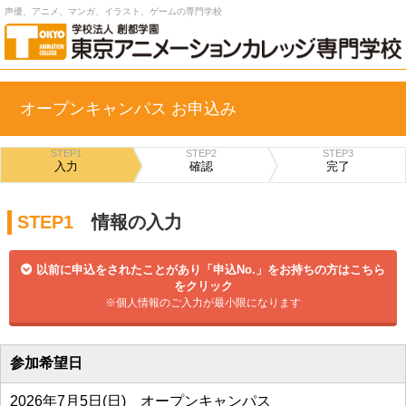
声優、アニメ、マンガ、イラスト、ゲームの専門学校
オープンキャンパス お申込み
STEP1
STEP2
STEP3
入力
確認
完了
STEP1
情報の入力
以前に申込をされたことがあり「申込No.」をお持ちの方はこちら
をクリック
※個人情報のご入力が最小限になります
参加希望日
2026年7月5日(日) オープンキャンパス