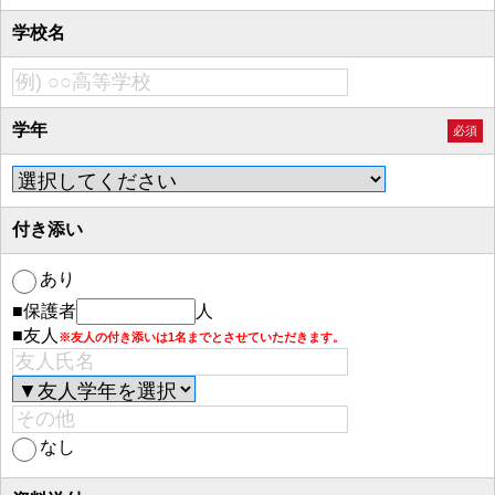
学校名
学年
必須
付き添い
あり
■保護者
人
■友人
※友人の付き添いは1名までとさせていただきます。
なし