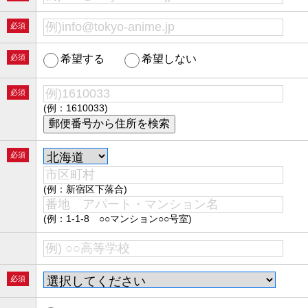
必須
必須
希望する
希望しない
必須
(例：1610033)
必須
(例：新宿区下落合)
(例：1-1-8 ○○マンション○○号室)
必須