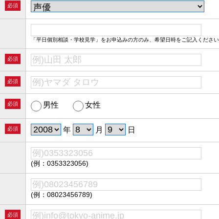
必須
「平日個別相談・学校見学」をお申込みの方のみ、希望日時をご記入ください
必須
必須
必須
男性
女性
必須
年
月
日
(例：0353323056)
(例：08023456789)
必須