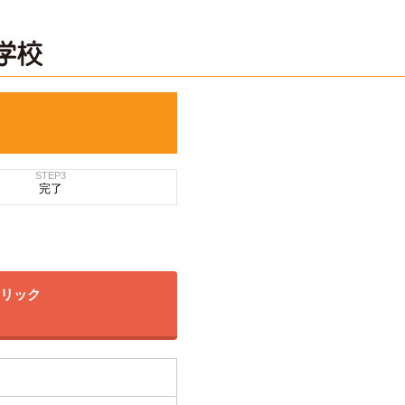
STEP3
完了
クリック