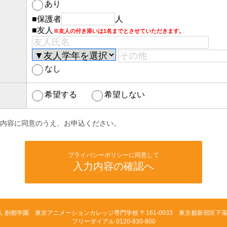
あり
■保護者
人
■友人
※友人の付き添いは1名までとさせていただきます。
なし
希望する
希望しない
内容に同意のうえ、お申込ください。
プライバシーポリシーに同意して
入力内容の確認へ
人 創都学園 東京アニメーションカレッジ専門学校
〒161-0033 東京都新宿区下落合
フリーダイアル 0120-830-800