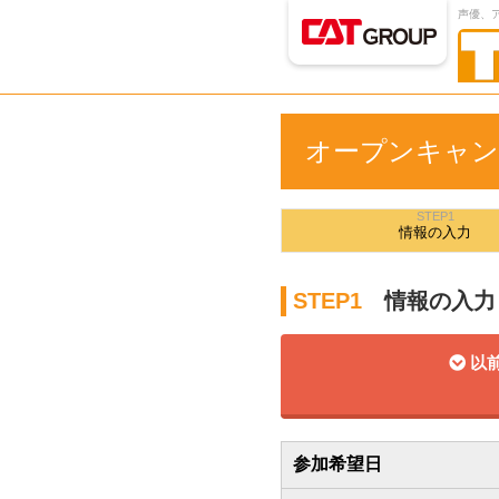
声優、
オープンキャン
STEP1
情報の
入力
STEP1
情報の入力
以前
参加希望日