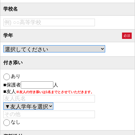
学校名
学年
必須
付き添い
あり
■保護者
人
■友人
※友人の付き添いは1名までとさせていただきます。
なし