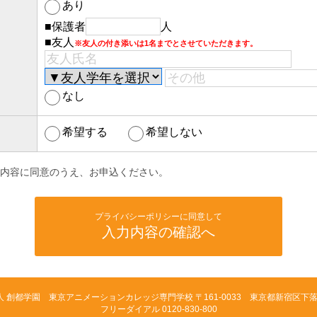
あり
■保護者
人
■友人
※友人の付き添いは1名までとさせていただきます。
なし
希望する
希望しない
内容に同意のうえ、お申込ください。
プライバシーポリシーに同意して
入力内容の確認へ
人 創都学園 東京アニメーションカレッジ専門学校
〒161-0033 東京都新宿区下落合
フリーダイアル 0120-830-800