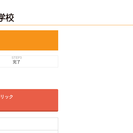
STEP3
完了
クリック