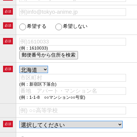
必須
必須
希望する
希望しない
必須
(例：1610033)
必須
(例：新宿区下落合)
(例：1-1-8 ○○マンション○○号室)
必須