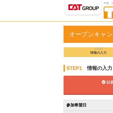
声優、
オープンキャン
STEP1
情報の
入力
STEP1
情報の入力
以前
参加希望日