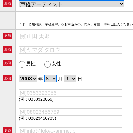
必須
「平日個別相談・学校見学」をお申込みの方のみ、希望日時をご記入ください
必須
必須
必須
男性
女性
必須
年
月
日
(例：0353323056)
(例：08023456789)
必須