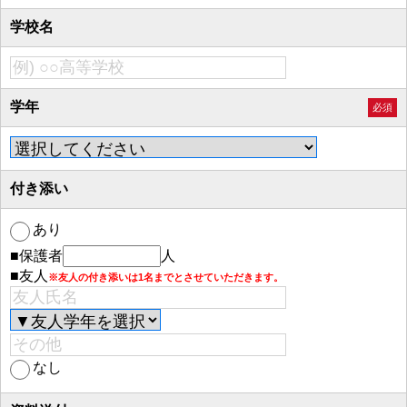
学校名
学年
必須
付き添い
あり
■保護者
人
■友人
※友人の付き添いは1名までとさせていただきます。
なし