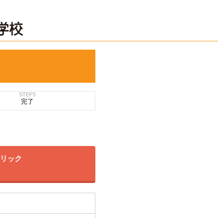
STEP3
完了
クリック