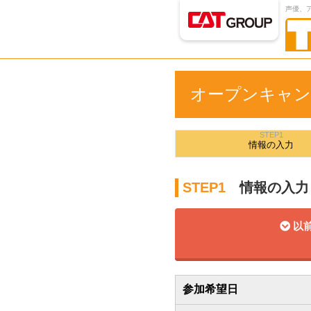
声優、
オープンキャン
STEP1
情報の
入力
STEP1
情報の入力
以前
参加希望日