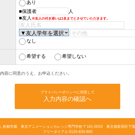
あり
■保護者
人
■友人
※友人の付き添いは1名までとさせていただきます。
なし
希望する
希望しない
内容に同意のうえ、お申込ください。
プライバシーポリシーに同意して
入力内容の確認へ
人 創都学園 東京アニメーションカレッジ専門学校
〒161-0033 東京都新宿区下落合
フリーダイアル 0120-830-800