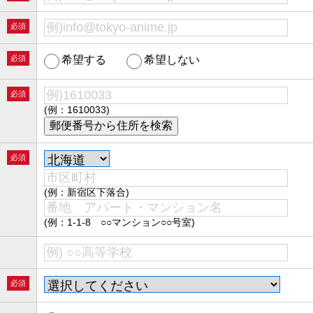
必須
必須
希望する
希望しない
必須
(例：1610033)
必須
(例：新宿区下落合)
(例：1-1-8 ○○マンション○○号室)
必須