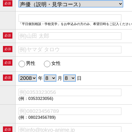
必須
「平日個別相談・学校見学」をお申込みの方のみ、希望日時をご記入ください
必須
必須
必須
男性
女性
必須
年
月
日
(例：0353323056)
(例：08023456789)
必須