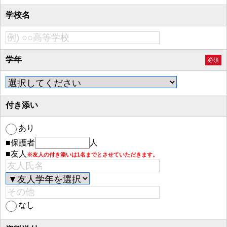
学校名
学年
必須
付き添い
あり
■保護者
人
■友人
※友人の付き添いは1名までとさせていただきます。
なし