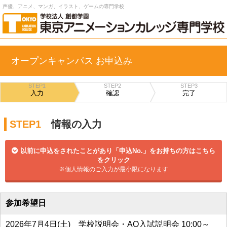
声優、アニメ、マンガ、イラスト、ゲームの専門学校
オープンキャンパス お申込み
STEP1
STEP2
STEP3
入力
確認
完了
STEP1
情報の入力
以前に申込をされたことがあり「申込No.」をお持ちの方はこちら
をクリック
※個人情報のご入力が最小限になります
参加希望日
2026年7月4日(土) 学校説明会・AO入試説明会 10:00～