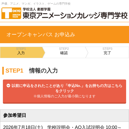
声優、アニメ、マンガ、イラスト、ゲームの専門学校
オープンキャンパス お申込み
STEP1
STEP2
STEP3
入力
確認
完了
STEP1
情報の入力
以前に申込をされたことがあり「申込No.」をお持ちの方はこちら
をクリック
※個人情報のご入力が最小限になります
参加希望日
2026年7月18日(土) 学校説明会・AO入試説明会 10:00～