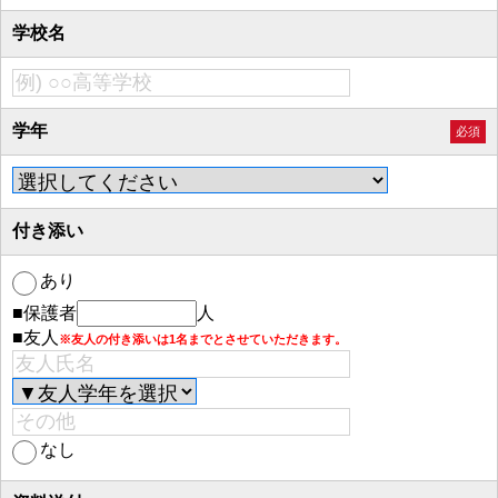
学校名
学年
必須
付き添い
あり
■保護者
人
■友人
※友人の付き添いは1名までとさせていただきます。
なし