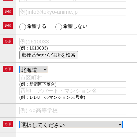
必須
必須
希望する
希望しない
必須
(例：1610033)
必須
(例：新宿区下落合)
(例：1-1-8 ○○マンション○○号室)
必須