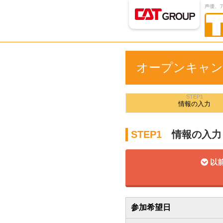
声優、
オープンキャン
STEP1
情報の
入力
STEP1
情報の入力
以前
参加希望日