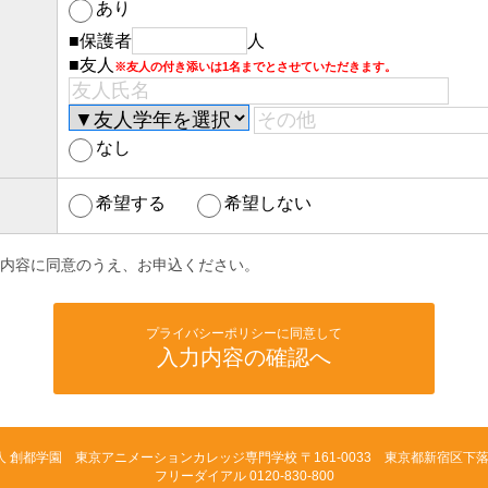
あり
■保護者
人
■友人
※友人の付き添いは1名までとさせていただきます。
なし
希望する
希望しない
内容に同意のうえ、お申込ください。
プライバシーポリシーに同意して
入力内容の確認へ
人 創都学園 東京アニメーションカレッジ専門学校
〒161-0033 東京都新宿区下落合
フリーダイアル 0120-830-800