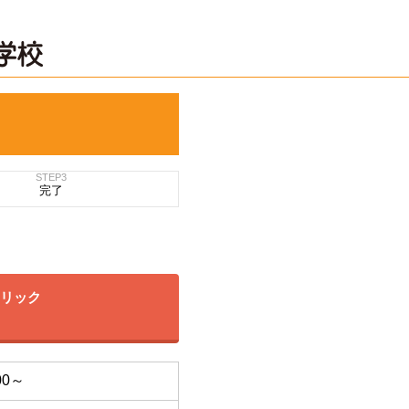
STEP3
完了
クリック
00～