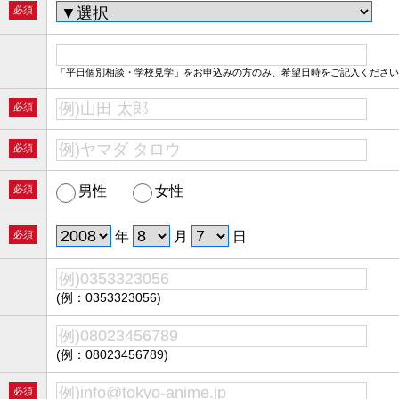
必須
「平日個別相談・学校見学」をお申込みの方のみ、希望日時をご記入ください
必須
必須
必須
男性
女性
必須
年
月
日
(例：0353323056)
(例：08023456789)
必須