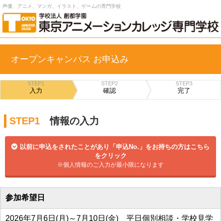
声優、アニメ、マンガ、イラスト、ゲームの専門学校
オープンキャンパス お申込み
STEP1
STEP2
STEP3
入力
確認
完了
STEP1
情報の入力
以前に申込をされたことがあり「申込No.」をお持ちの方はこちら
をクリック
※個人情報のご入力が最小限になります
参加希望日
2026年7月6日(月)～7月10日(金) 平日個別相談・学校見学