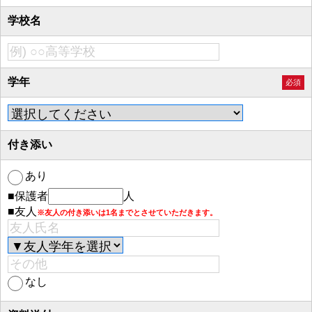
学校名
学年
必須
付き添い
あり
■保護者
人
■友人
※友人の付き添いは1名までとさせていただきます。
なし