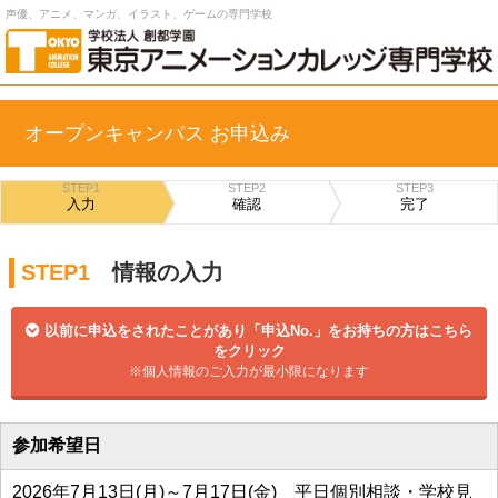
声優、アニメ、マンガ、イラスト、ゲームの専門学校
オープンキャンパス お申込み
STEP1
STEP2
STEP3
入力
確認
完了
STEP1
情報の入力
以前に申込をされたことがあり「申込No.」をお持ちの方はこちら
をクリック
※個人情報のご入力が最小限になります
参加希望日
2026年7月13日(月)～7月17日(金) 平日個別相談・学校見