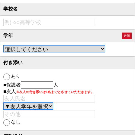
学校名
学年
必須
付き添い
あり
■保護者
人
■友人
※友人の付き添いは1名までとさせていただきます。
なし