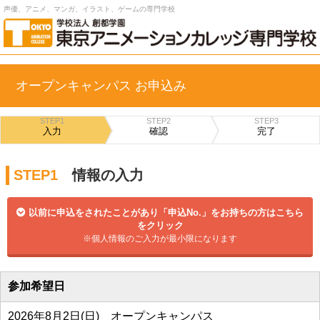
声優、アニメ、マンガ、イラスト、ゲームの専門学校
オープンキャンパス お申込み
STEP1
STEP2
STEP3
入力
確認
完了
STEP1
情報の入力
以前に申込をされたことがあり「申込No.」をお持ちの方はこちら
をクリック
※個人情報のご入力が最小限になります
参加希望日
2026年8月2日(日) オープンキャンパス