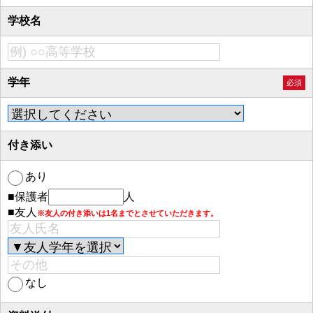
学校名
学年
必須
付き添い
あり
■保護者
人
■友人
※友人の付き添いは1名までとさせていただきます。
なし