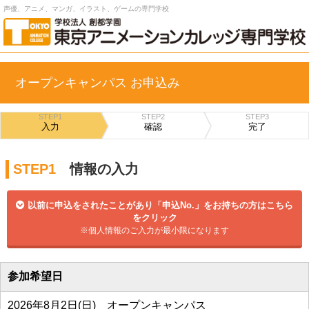
声優、アニメ、マンガ、イラスト、ゲームの専門学校
オープンキャンパス お申込み
STEP1
STEP2
STEP3
入力
確認
完了
STEP1
情報の入力
以前に申込をされたことがあり「申込No.」をお持ちの方はこちら
をクリック
※個人情報のご入力が最小限になります
参加希望日
2026年8月2日(日) オープンキャンパス