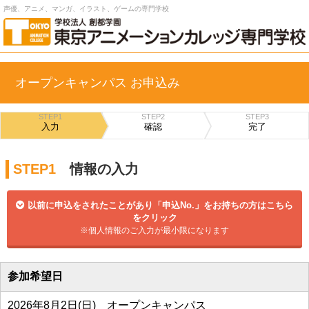
声優、アニメ、マンガ、イラスト、ゲームの専門学校
オープンキャンパス お申込み
STEP1
STEP2
STEP3
入力
確認
完了
STEP1
情報の入力
以前に申込をされたことがあり「申込No.」をお持ちの方はこちら
をクリック
※個人情報のご入力が最小限になります
参加希望日
2026年8月2日(日) オープンキャンパス