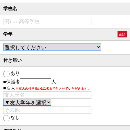
学校名
学年
必須
付き添い
あり
■保護者
人
■友人
※友人の付き添いは1名までとさせていただきます。
なし