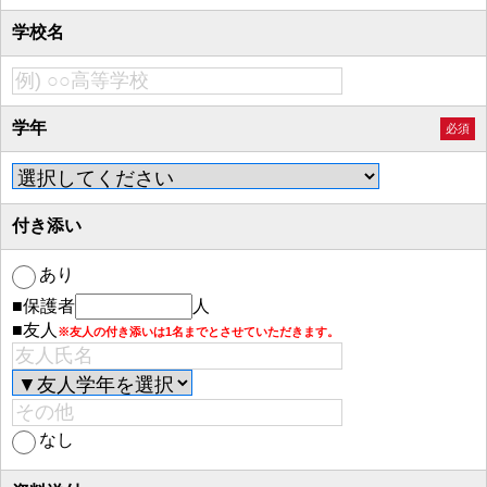
学校名
学年
必須
付き添い
あり
■保護者
人
■友人
※友人の付き添いは1名までとさせていただきます。
なし