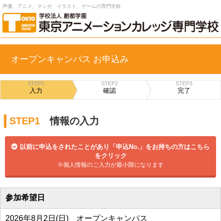
声優、アニメ、マンガ、イラスト、ゲームの専門学校
オープンキャンパス お申込み
STEP1
STEP2
STEP3
入力
確認
完了
STEP1
情報の入力
以前に申込をされたことがあり「申込No.」をお持ちの方はこちら
をクリック
※個人情報のご入力が最小限になります
参加希望日
2026年8月2日(日) オープンキャンパス