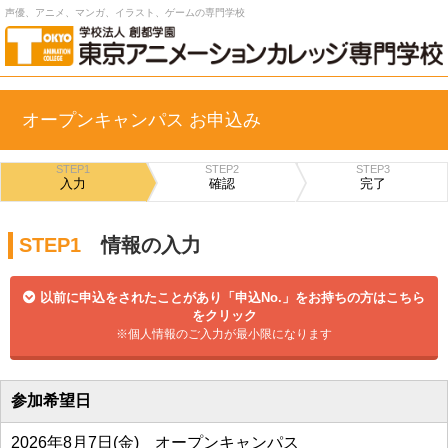
声優、アニメ、マンガ、イラスト、ゲームの専門学校
オープンキャンパス お申込み
STEP1
STEP2
STEP3
入力
確認
完了
STEP1
情報の入力
以前に申込をされたことがあり「申込No.」をお持ちの方はこちら
をクリック
※個人情報のご入力が最小限になります
参加希望日
2026年8月7日(金) オープンキャンパス