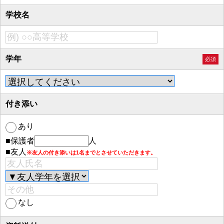
学校名
学年
必須
付き添い
あり
■保護者
人
■友人
※友人の付き添いは1名までとさせていただきます。
なし