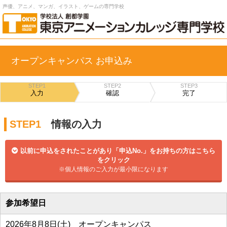
声優、アニメ、マンガ、イラスト、ゲームの専門学校
オープンキャンパス お申込み
STEP1
STEP2
STEP3
入力
確認
完了
STEP1
情報の入力
以前に申込をされたことがあり「申込No.」をお持ちの方はこちら
をクリック
※個人情報のご入力が最小限になります
参加希望日
2026年8月8日(土) オープンキャンパス