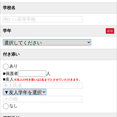
学校名
学年
必須
付き添い
あり
■保護者
人
■友人
※友人の付き添いは1名までとさせていただきます。
なし