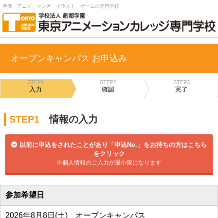
声優、アニメ、マンガ、イラスト、ゲームの専門学校
オープンキャンパス お申込み
STEP1
STEP2
STEP3
入力
確認
完了
STEP1
情報の入力
以前に申込をされたことがあり「申込No.」をお持ちの方はこちら
をクリック
※個人情報のご入力が最小限になります
参加希望日
2026年8月8日(土) オープンキャンパス