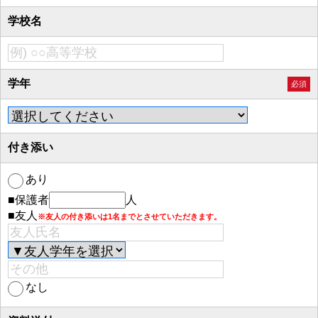
学校名
学年
必須
付き添い
あり
■保護者
人
■友人
※友人の付き添いは1名までとさせていただきます。
なし