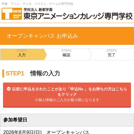
声優、アニメ、マンガ、イラスト、ゲームの専門学校
オープンキャンパス お申込み
STEP1
STEP2
STEP3
入力
確認
完了
STEP1
情報の入力
以前に申込をされたことがあり「申込No.」をお持ちの方はこちら
をクリック
※個人情報のご入力が最小限になります
参加希望日
2026年8月9日(日) オープンキャンパス