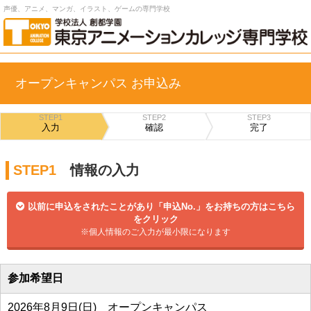
声優、アニメ、マンガ、イラスト、ゲームの専門学校
オープンキャンパス お申込み
STEP1
STEP2
STEP3
入力
確認
完了
STEP1
情報の入力
以前に申込をされたことがあり「申込No.」をお持ちの方はこちら
をクリック
※個人情報のご入力が最小限になります
参加希望日
2026年8月9日(日) オープンキャンパス