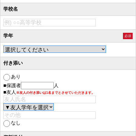
学校名
学年
必須
付き添い
あり
■保護者
人
■友人
※友人の付き添いは1名までとさせていただきます。
なし