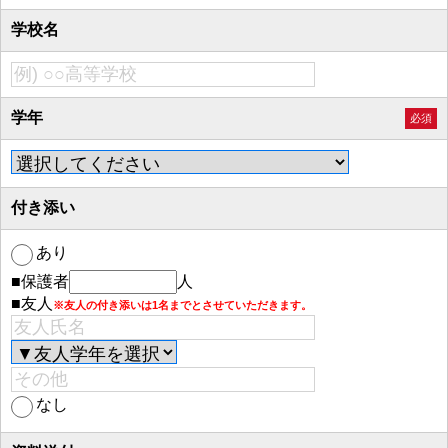
学校名
学年
必須
付き添い
あり
■保護者
人
■友人
※友人の付き添いは1名までとさせていただきます。
なし