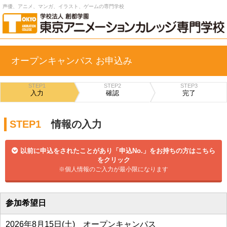
声優、アニメ、マンガ、イラスト、ゲームの専門学校
オープンキャンパス お申込み
STEP1
STEP2
STEP3
入力
確認
完了
STEP1
情報の入力
以前に申込をされたことがあり「申込No.」をお持ちの方はこちら
をクリック
※個人情報のご入力が最小限になります
参加希望日
2026年8月15日(土) オープンキャンパス