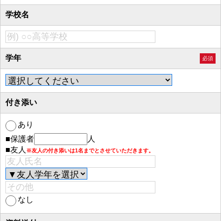
学校名
学年
必須
付き添い
あり
■保護者
人
■友人
※友人の付き添いは1名までとさせていただきます。
なし