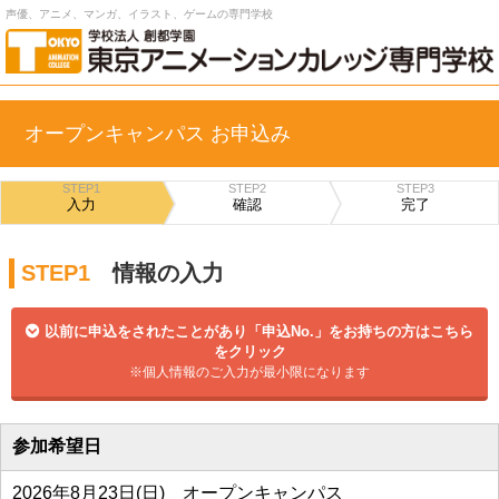
声優、アニメ、マンガ、イラスト、ゲームの専門学校
オープンキャンパス お申込み
STEP1
STEP2
STEP3
入力
確認
完了
STEP1
情報の入力
以前に申込をされたことがあり「申込No.」をお持ちの方はこちら
をクリック
※個人情報のご入力が最小限になります
参加希望日
2026年8月23日(日) オープンキャンパス