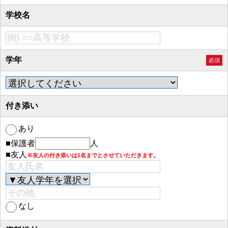
学校名
学年
必須
付き添い
あり
■保護者
人
■友人
※友人の付き添いは1名までとさせていただきます。
なし