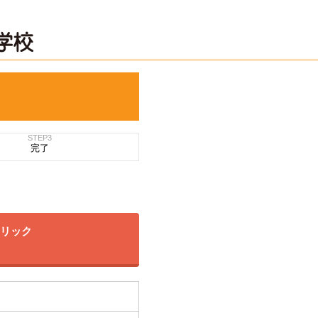
STEP3
完了
クリック