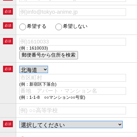
必須
必須
希望する
希望しない
必須
(例：1610033)
必須
(例：新宿区下落合)
(例：1-1-8 ○○マンション○○号室)
必須