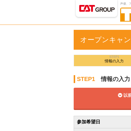
声優、
オープンキャン
STEP1
情報の
入力
STEP1
情報の入力
以前
参加希望日