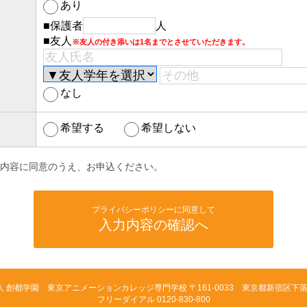
あり
■保護者
人
■友人
※友人の付き添いは1名までとさせていただきます。
なし
希望する
希望しない
内容に同意のうえ、お申込ください。
プライバシーポリシーに同意して
入力内容の確認へ
人 創都学園 東京アニメーションカレッジ専門学校
〒161-0033 東京都新宿区下落合
フリーダイアル 0120-830-800