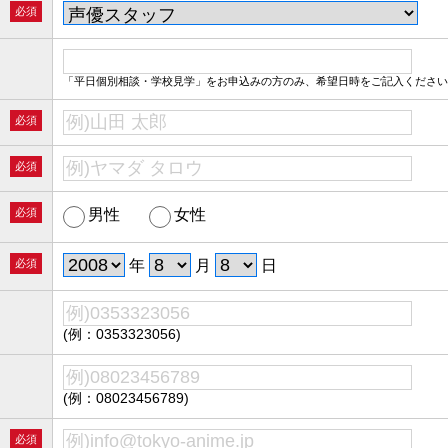
必須
「平日個別相談・学校見学」をお申込みの方のみ、希望日時をご記入ください
必須
必須
必須
男性
女性
必須
年
月
日
(例：0353323056)
(例：08023456789)
必須