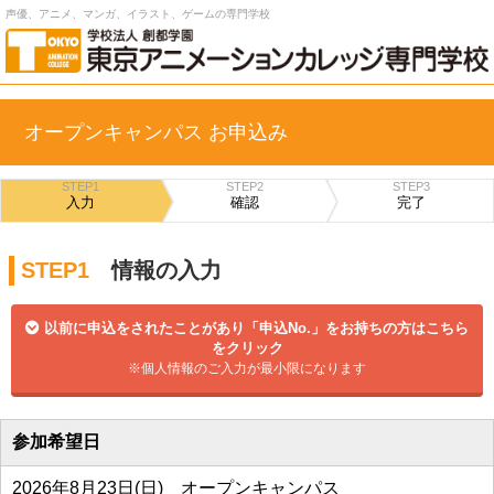
声優、アニメ、マンガ、イラスト、ゲームの専門学校
オープンキャンパス お申込み
STEP1
STEP2
STEP3
入力
確認
完了
STEP1
情報の入力
以前に申込をされたことがあり「申込No.」をお持ちの方はこちら
をクリック
※個人情報のご入力が最小限になります
参加希望日
2026年8月23日(日) オープンキャンパス