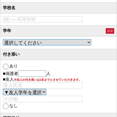
学校名
学年
必須
付き添い
あり
■保護者
人
■友人
※友人の付き添いは1名までとさせていただきます。
なし