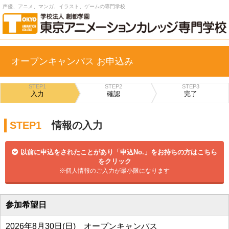
声優、アニメ、マンガ、イラスト、ゲームの専門学校
オープンキャンパス お申込み
STEP1
STEP2
STEP3
入力
確認
完了
STEP1
情報の入力
以前に申込をされたことがあり「申込No.」をお持ちの方はこちら
をクリック
※個人情報のご入力が最小限になります
参加希望日
2026年8月30日(日) オープンキャンパス