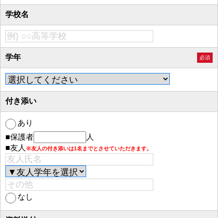
学校名
学年
必須
付き添い
あり
■保護者
人
■友人
※友人の付き添いは1名までとさせていただきます。
なし