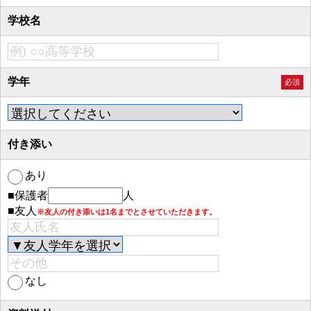
学校名
学年
必須
付き添い
あり
■保護者
人
■友人
※友人の付き添いは1名までとさせていただきます。
なし