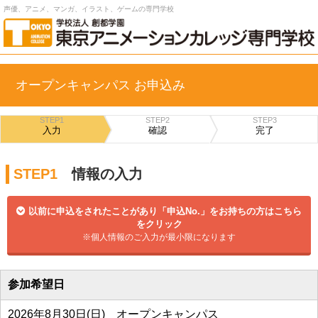
声優、アニメ、マンガ、イラスト、ゲームの専門学校
オープンキャンパス お申込み
STEP1
STEP2
STEP3
入力
確認
完了
STEP1
情報の入力
以前に申込をされたことがあり「申込No.」をお持ちの方はこちら
をクリック
※個人情報のご入力が最小限になります
参加希望日
2026年8月30日(日) オープンキャンパス