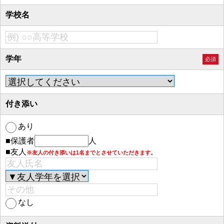
学校名
学年
必須
付き添い
あり
■保護者
人
■友人
※友人の付き添いは1名までとさせていただきます。
なし