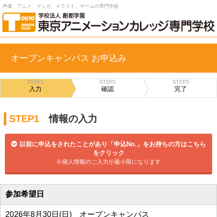
声優、アニメ、マンガ、イラスト、ゲームの専門学校
オープンキャンパス お申込み
STEP1
STEP2
STEP3
入力
確認
完了
STEP1
情報の入力
以前に申込をされたことがあり「申込No.」をお持ちの方はこちら
をクリック
※個人情報のご入力が最小限になります
参加希望日
2026年8月30日(日) オープンキャンパス