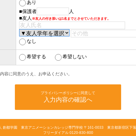
あり
■保護者
人
■友人
※友人の付き添いは1名までとさせていただきます。
なし
希望する
希望しない
内容に同意のうえ、お申込ください。
プライバシーポリシーに同意して
入力内容の確認へ
人 創都学園 東京アニメーションカレッジ専門学校
〒161-0033 東京都新宿区下落合
フリーダイアル 0120-830-800