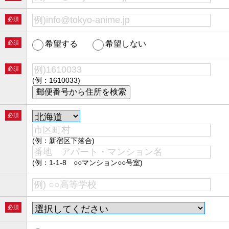
必須
必須
希望する
希望しない
必須
(例：1610033)
必須
(例：新宿区下落合)
(例：1-1-8 ○○マンション○○号室)
必須