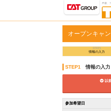
声優、
オープンキャン
STEP1
情報の
入力
STEP1
情報の入力
以前
参加希望日