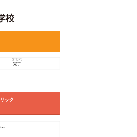
STEP3
完了
クリック
0～