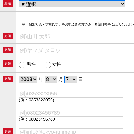
必須
「平日個別相談・学校見学」をお申込みの方のみ、希望日時をご記入ください
必須
必須
必須
男性
女性
必須
年
月
日
(例：0353323056)
(例：08023456789)
必須