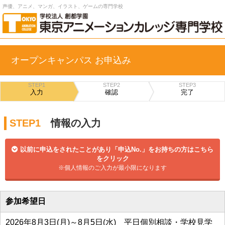
声優、アニメ、マンガ、イラスト、ゲームの専門学校
オープンキャンパス お申込み
STEP1
STEP2
STEP3
入力
確認
完了
STEP1
情報の入力
以前に申込をされたことがあり「申込No.」をお持ちの方はこちら
をクリック
※個人情報のご入力が最小限になります
参加希望日
2026年8月3日(月)～8月5日(水) 平日個別相談・学校見学