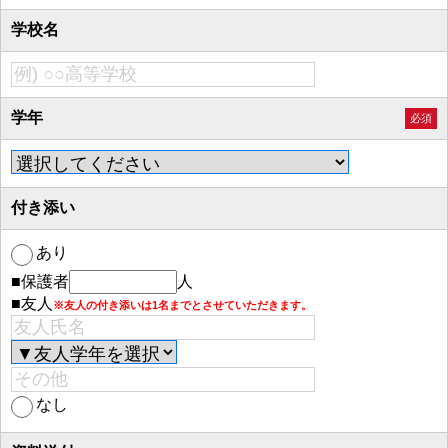
学校名
学年
必須
付き添い
あり
■保護者
人
■友人
※友人の付き添いは1名までとさせていただきます。
なし